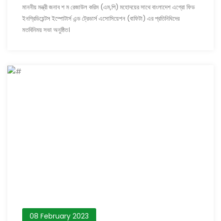
মাননীয় মন্ত্রী জনাব শ ম রেজাউল করিম (এম,পি) মহোদয়ের সাথে বাংলাদেশ এগ্রো ফিড
ইনগ্রিডিয়েন্টস ইম্পোটার্স এন্ড ট্রেডার্স এসোসিয়েশন (বাফিটা) এর প্রতিনিধিদের
মতবিনিময় সভা অনুষ্ঠিত।
08 February 2023