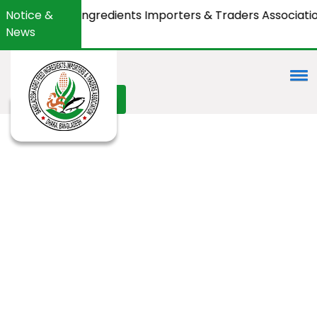
 Feed Ingredients Importers & Traders Association
Notice &
News
Apply Membership