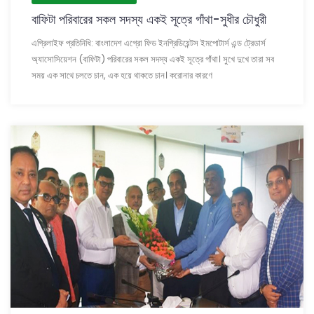
বাফিটা পরিবারের সকল সদস্য একই সূত্রে গাঁথা-সুধীর চৌধুরী
এগ্রিলাইফ প্রতিনিধি: বাংলাদেশ এগ্রো ফিড ইনগ্রিডিয়েন্টস ইমপোটার্স এন্ড ট্রেডার্স
অ্যাসোসিয়েশন (বাফিটা) পরিবারের সকল সদস্য একই সূত্রে গাঁথা। সুখে দুখে তারা সব
সময় এক সাথে চলতে চান, এক হয়ে থাকতে চান। করোনার কারণে