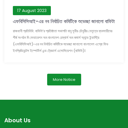
17 August 2023
এফবিসিসিআই-এর নব নির্বাচিত কমিটিকে শুভেচ্ছা জানালো বাফিটা
রাজধানী প্রতিনিধি: বাফিটা’র প্রতিষ্ঠাতা সভাপতি বাবু সুধীর চৌধুরীর নেতৃত্বে ব্যবসায়ীদের
শীর্ষ সংগঠন দি ফেডারেশন অব বাংলাদেশ চেম্বার্স অব কমার্স অ্যান্ড ইন্ডাস্ট্রি
(এফবিসিসিআই)-এর নব নির্বাচিত কমিটিকে শুভেচ্ছা জানালো বাংলাদেশ এগ্রো ফিড
ইনগ্রিডিয়েন্টস ইম্পোর্টার্স এন্ড ট্রেডার্স এসোসিয়েশন (বাফিটা)।
More Notice
About Us